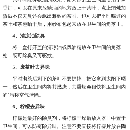
香灯，可以在原来放精油的地方放上干茶叶，点上蜡烛加
热后不仅去臭还会飘出雅致的茶香。也可以把平时喝过的
茶叶和茶包晒干后，用纱布包起来放在卫生间的角落里。
4、清凉油除臭
将一盒打开盖的清凉油或风油精放在卫生间的角落
处，既可除臭又可驱蚊。
5、废茶叶去异味
平时沏茶后剩下的茶叶不要扔掉，把它拿到太阳下晒
干，然后在卫生间内将其燃烧，其熏烟会很快将卫生间内
的`污秽空气清除。
6、柠檬去异味
柠檬是最好的除臭剂，将柠檬干燥后放入器皿中置于
卫生间，可以防霉除异味。注意不要直接将柠檬片放在陶