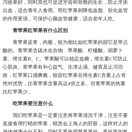
泻效果好，同时其也可促进牙齿和骨骼的生长，防止牙床
出血，适合青年人食用。而红苹果则降低血脂、软化血管
的作用更强，可保护心脑血管健康，适合老年人吃。
青苹果红苹果有什么区别
青苹果皮青，肉脆，较为相比如红苹果的甜它是带点
酸的。青苹果含碳水化合物、苹果酸、柠檬酸、胡萝卜
素、维生素B、C。苹果酸可以稳定血糖，维生素C可防止
心肌炎。青苹果有补心益气、生津止渴、健胃及止泻功
效，红苹果口感爽脆，较甜红苹果在维生素C含量上占有
绝对优势，比青苹果含量高达4倍之多。但青苹果的热量
比红苹果少。
吃苹果要注意什么
我们吃苹果是一定要注意将苹果清洗干净，注意不要
直接食用打蜡的苹果，蜡质会上海人的肝脏，这样对人的
身体健康十分不利。同时不要食用苹果果核，果核里的氢