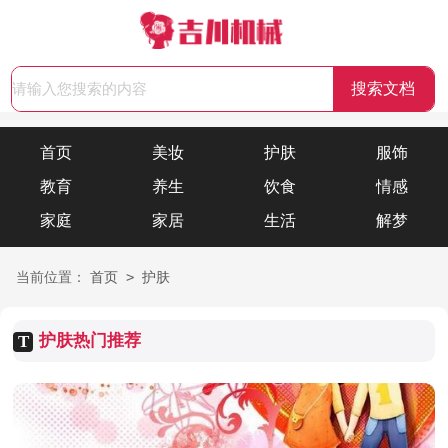
首页
美妆
护肤
服饰
教育
养生
饮食
情感
家庭
家居
生活
解梦
>
当前位置：
首页
护肤
护肤热门推荐
T