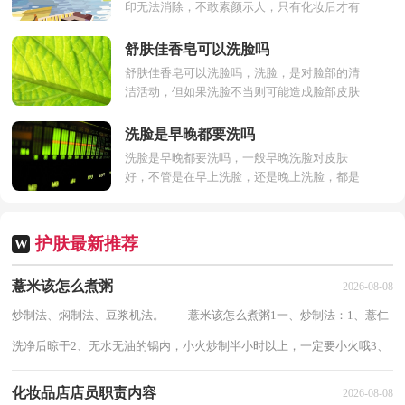
印无法消除，不敢素颜示人，只有化妆后才有
勇气出门，总是化妆遮掩痘印太麻烦，下面让
我们介绍一下痘坑恢复的...
舒肤佳香皂可以洗脸吗
舒肤佳香皂可以洗脸吗，洗脸，是对脸部的清
洁活动，但如果洗脸不当则可能造成脸部皮肤
干燥、皱纹生长过早、长痤疮等皮肤问题，对
于许多成年人来说，舒...
洗脸是早晚都要洗吗
洗脸是早晚都要洗吗，一般早晚洗脸对皮肤
好，不管是在早上洗脸，还是晚上洗脸，都是
有好处的，因为健康的肌肤，是会分泌油脂，
要勤洗，下面来了解洗脸是早晚...
护肤最新推荐
W
薏米该怎么煮粥
2026-08-08
炒制法、焖制法、豆浆机法。 薏米该怎么煮粥1一、炒制法：1、薏仁
洗净后晾干2、无水无油的锅内，小火炒制半小时以上，一定要小火哦3、
炒到熟透就可以了，可以尝一粒试试4、炒熟...
化妆品店店员职责内容
2026-08-08