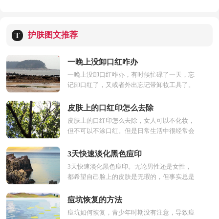
护肤图文推荐
T
一晚上没卸口红咋办
一晚上没卸口红咋办，有时候忙碌了一天，忘
记卸口红了，又或者外出忘记带卸妆工具了。
嘴巴上的口红只能一晚不卸，有什么办法解决
呢，下面了解一下一晚...
皮肤上的口红印怎么去除
皮肤上的口红印怎么去除，女人可以不化妆，
但不可以不涂口红。但是日常生活中很经常会
蹭在皮肤上或者其他地方上，让人带来非常多
的困扰，下面一起了...
3天快速淡化黑色痘印
3天快速淡化黑色痘印。无论男性还是女性，
都希望自己脸上的皮肤是无瑕的，但事实总是
很难如愿的，我们的皮肤经常会出现各种问
题，那么如何3天快速淡...
痘坑恢复的方法
痘坑如何恢复，青少年时期没有注意，导致痘