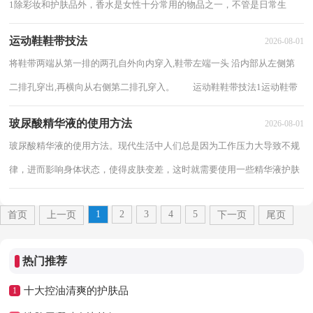
1除彩妆和护肤品外，香水是女性十分常用的物品之一，不管是日常生
活、约会或外出工作等都可以喷点合 适场合...
运动鞋鞋带技法
2026-08-01
将鞋带两端从第一排的两孔自外向内穿入,鞋带左端一头 沿内部从左侧第
二排孔穿出,再横向从右侧第二排孔穿入。 运动鞋鞋带技法1运动鞋带
怎么穿1.将鞋带从前两个鞋孔穿过，然...
玻尿酸精华液的使用方法
2026-08-01
玻尿酸精华液的使用方法。现代生活中人们总是因为工作压力大导致不规
律，进而影响身体状态，使得皮肤变差，这时就需要使用一些精华液护肤
品。下面就一起看看玻尿酸精华液的使用方...
1
2
3
4
5
首页
上一页
下一页
尾页
热门推荐
十大控油清爽的护肤品
1