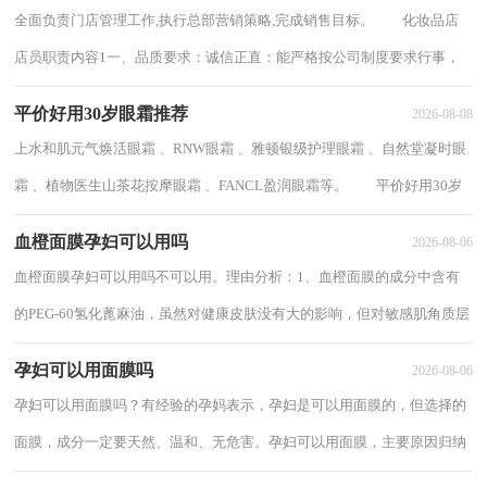
全面负责门店管理工作,执行总部营销策略,完成销售目标。 化妆品店
店员职责内容1一、品质要求：诚信正直：能严格按公司制度要求行事，
不隐藏事实，言行一致；以身作则：自己带头严格...
平价好用30岁眼霜推荐
2026-08-08
上水和肌元气焕活眼霜 、RNW眼霜 、雅顿银级护理眼霜 、自然堂凝时眼
霜 、植物医生山茶花按摩眼霜 、FANCL盈润眼霜等。 平价好用30岁
眼霜推荐1适合年龄：25岁年龄以上主要...
血橙面膜孕妇可以用吗
2026-08-06
血橙面膜孕妇可以用吗不可以用。理由分析：1、血橙面膜的成分中含有
的PEG-60氢化蓖麻油，虽然对健康皮肤没有大的影响，但对敏感肌角质层
薄有红血丝的皮肤来说，会引起红肿、发痒的...
孕妇可以用面膜吗
2026-08-06
孕妇可以用面膜吗？有经验的孕妈表示，孕妇是可以用面膜的，但选择的
面膜，成分一定要天然、温和、无危害。孕妇可以用面膜，主要原因归纳
总结后，主要是有三点：1、怀孕期间，由于身体激素...