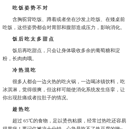
吃 饭 姿 势 不 对
含胸驼背吃饭、蹲着或者坐在沙发上吃饭、在矮桌前
吃饭，这些姿势都会对胃部和腹部造成压力，影响消化。
饭 后 吃 太 多 甜 点
饭后再吃甜点，只会让身体吸收多余的葡萄糖和淀
粉，长肉肉哦。
冷 热 混 吃
很多人都会一边火热的吃火锅，一边喝冰镇饮料，吃
冰淇淋，觉得很爽，但这样可能使消化系统发生痉挛，让
你出现肚痛或者拉肚子的情况。
趁 热 吃
超过 65℃的食物，足以烫伤粘膜，经常过热吃还容易
得胃病！要记住摊凉十分钟，心急是吃不了热豆腐的哟~