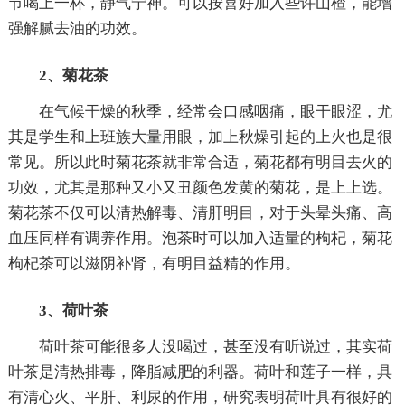
节喝上一杯，静气宁神。可以按喜好加入些许山楂，能增
强解腻去油的功效。
2、菊花茶
在气候干燥的秋季，经常会口感咽痛，眼干眼涩，尤
其是学生和上班族大量用眼，加上秋燥引起的上火也是很
常见。所以此时菊花茶就非常合适，菊花都有明目去火的
功效，尤其是那种又小又丑颜色发黄的菊花，是上上选。
菊花茶不仅可以清热解毒、清肝明目，对于头晕头痛、高
血压同样有调养作用。泡茶时可以加入适量的枸杞，菊花
枸杞茶可以滋阴补肾，有明目益精的作用。
3、荷叶茶
荷叶茶可能很多人没喝过，甚至没有听说过，其实荷
叶茶是清热排毒，降脂减肥的利器。荷叶和莲子一样，具
有清心火、平肝、利尿的作用，研究表明荷叶具有很好的