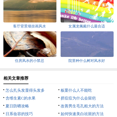
客厅背景墙挂画风水
女属龙佩戴什么最合适
住房风水的小禁忌
院里种什么树对风水好
相关文章推荐
怎么扎头发显得头发多
板栗什么人不能吃
含维生素C的水果
挤痘痘为什么会留疤
夏日防晒攻略
改善男生毛孔粗大的方法
日系妆容的技巧
如何快速美白祛斑的方法