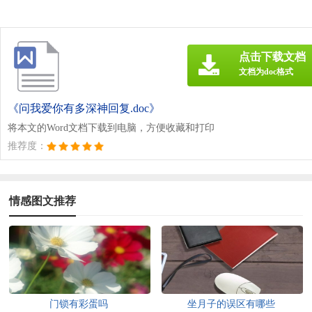
点击下载文档
文档为doc格式
《问我爱你有多深神回复.doc》
将本文的Word文档下载到电脑，方便收藏和打印
推荐度：
情感图文推荐
门锁有彩蛋吗
坐月子的误区有哪些