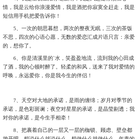
情，我是云给你浪漫爱情，我是酒把你寂寞全赶走，我是
短信用手机把爱告诉你！
5、一次的朝思暮想，两次的整夜无眠，三次的茶饭
不思，四次的心语心愿，无数的爱恋汇成片语只言：亲爱
的，想你了。
6、你是清溪里的`水，笑盈盈地流，流到我的心田成
了酒，我的心顿时醉了。轻柔的和风，送来了我对爱情的
呼唤，永远爱你，你是我今生的伴侣！
7、天空对大地的承诺，是雨的缠绵；岁月对季节的
承诺，是色彩斑谰；夜空对星星的承诺，是晶莹剔透；我
对你的承诺，是今生手相牵！
8、把裹着自己的一层又一层的枷锁、顾虑、壁垒都
抛开吧，想说什么就说什么，想做什么就做什么，年青的