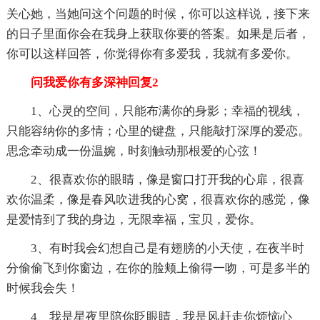
关心她，当她问这个问题的时候，你可以这样说，接下来
的日子里面你会在我身上获取你要的答案。如果是后者，
你可以这样回答，你觉得你有多爱我，我就有多爱你。
问我爱你有多深神回复2
1、心灵的空间，只能布满你的身影；幸福的视线，
只能容纳你的多情；心里的键盘，只能敲打深厚的爱恋。
思念牵动成一份温婉，时刻触动那根爱的心弦！
2、很喜欢你的眼睛，像是窗口打开我的心扉，很喜
欢你温柔，像是春风吹进我的心窝，很喜欢你的感觉，像
是爱情到了我的身边，无限幸福，宝贝，爱你。
3、有时我会幻想自己是有翅膀的小天使，在夜半时
分偷偷飞到你窗边，在你的脸颊上偷得一吻，可是多半的
时候我会失！
4、我是星夜里陪你眨眼睛，我是风赶走你烦恼心