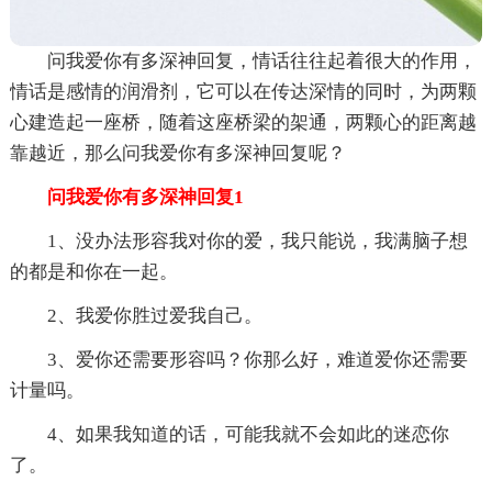
问我爱你有多深神回复，情话往往起着很大的作用，
情话是感情的润滑剂，它可以在传达深情的同时，为两颗
心建造起一座桥，随着这座桥梁的架通，两颗心的距离越
靠越近，那么问我爱你有多深神回复呢？
问我爱你有多深神回复1
1、没办法形容我对你的爱，我只能说，我满脑子想
的都是和你在一起。
2、我爱你胜过爱我自己。
3、爱你还需要形容吗？你那么好，难道爱你还需要
计量吗。
4、如果我知道的话，可能我就不会如此的迷恋你
了。