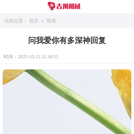
>
当前位置：
首页
情感
问我爱你有多深神回复
时间：2025-10-15 21:39:53