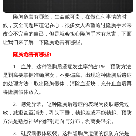
隆胸危害有哪些，生命诚可贵，在做任何事情的时
候，安全问题应谨记在心，很多女人希望通过隆胸手术来
改变不完美的自己，但是就会担心隆胸手术有危害，下面
让我们来了解一下隆胸危害有哪些。
隆胸危害有哪些1
1、血肿。这种隆胸后遗症发生率约占1%，预防方法
是剥离要掌握准确层次，不要偏离。出现这种隆胸后遗症
的处理方法：取出隆胸假体，清除血凝块，充分止血后再
将隆胸假体放入。
2、感觉异常。这种隆胸后遗症的表现为皮肤感觉过
敏，减退甚至消失，乳头下垂，勃起差或不能勃起。预防
方法是熟悉神经的解剖走向与分布，剥离要轻柔。
3、硅胶囊假体破裂。这种隆胸后遗症的预防方法是