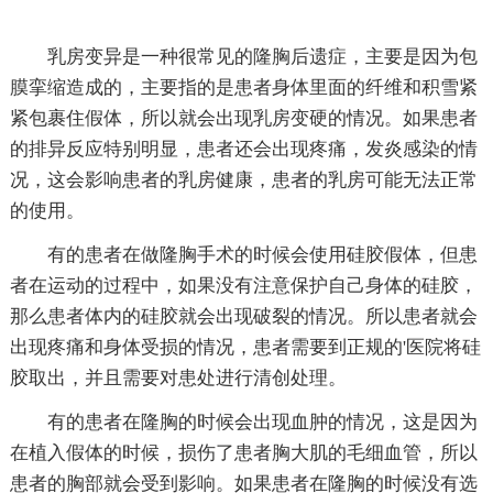
乳房变异是一种很常见的隆胸后遗症，主要是因为包
膜挛缩造成的，主要指的是患者身体里面的纤维和积雪紧
紧包裹住假体，所以就会出现乳房变硬的情况。如果患者
的排异反应特别明显，患者还会出现疼痛，发炎感染的情
况，这会影响患者的乳房健康，患者的乳房可能无法正常
的使用。
有的患者在做隆胸手术的时候会使用硅胶假体，但患
者在运动的过程中，如果没有注意保护自己身体的硅胶，
那么患者体内的硅胶就会出现破裂的情况。所以患者就会
出现疼痛和身体受损的情况，患者需要到正规的'医院将硅
胶取出，并且需要对患处进行清创处理。
有的患者在隆胸的时候会出现血肿的情况，这是因为
在植入假体的时候，损伤了患者胸大肌的毛细血管，所以
患者的胸部就会受到影响。如果患者在隆胸的时候没有选