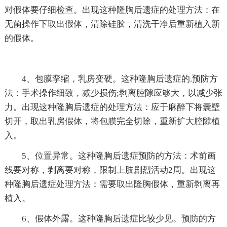
对假体要仔细检查。出现这种隆胸后遗症的处理方法：在
无菌操作下取出假体，清除硅胶，清洗干净后重新植入新
的假体。
4、包膜挛缩，乳房变硬。这种隆胸后遗症的.预防方
法：手术操作细致，减少损伤;剥离腔隙应够大，以减少张
力。出现这种隆胸后遗症的处理方法：应于麻醉下将囊壁
切开，取出乳房假体，将包膜完全切除，重新扩大腔隙植
入。
5、位置异常。这种隆胸后遗症预防的方法：术前画
线要对称，剥离要对称，限制上肢剧烈活动2周。出现这
种隆胸后遗症处理方法：需要取出隆胸假体，重新剥离再
植入。
6、假体外露。这种隆胸后遗症比较少见。预防的方