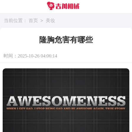
>
当前位置：
首页
美妆
隆胸危害有哪些
时间：2025-10-26 04:06:14