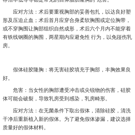
应对方法：术后要重视胸部的妥善包扎，以达良好塑
形及压迫止血；术后首月应穿合身柔软胸围或定位胸带，
或不穿胸围让胸部组织自然成形，术后六个月内不能穿着
有铁线钢圈的胸围，两星期内应避免性 行为，以免踫伤乳
房。
假体硅胶隆胸：将无害硅胶填充于胸部，丰胸效果良
好。
危害：当女性的胸部遭受冲击或尖锐物的伤害，硅胶
体可能会破裂，导致乳房受到感染，乳房畸形。
应对方法：在无菌条件下取出假体，清除硅胶，清洗
干净后重新植入新的假体。为了避免假体渗漏，建议选择
质量好的假体材料。