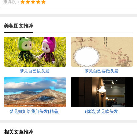
推荐度：
美妆图文推荐
梦见自己拔头发
梦见自己要做头发
梦见姐姐给我剪头发[精品]
(优选)梦见吹头发
相关文章推荐