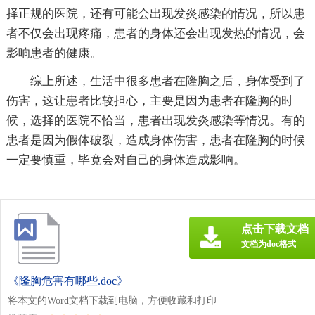
择正规的医院，还有可能会出现发炎感染的情况，所以患
者不仅会出现疼痛，患者的身体还会出现发热的情况，会
影响患者的健康。
综上所述，生活中很多患者在隆胸之后，身体受到了
伤害，这让患者比较担心，主要是因为患者在隆胸的时
候，选择的医院不恰当，患者出现发炎感染等情况。有的
患者是因为假体破裂，造成身体伤害，患者在隆胸的时候
一定要慎重，毕竟会对自己的身体造成影响。
点击下载文档
文档为doc格式
《隆胸危害有哪些.doc》
将本文的Word文档下载到电脑，方便收藏和打印