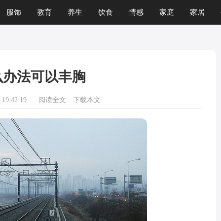
服饰
教育
养生
饮食
情感
家庭
家居
么办法可以丰胸
19:42:19
阅读全文
下载本文