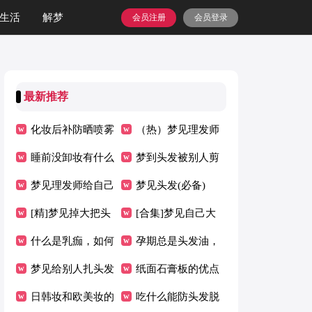
生活
解梦
会员注册
会员登录
最新推荐
化妆后补防晒喷雾
（热）梦见理发师
效果好吗
睡前没卸妆有什么
给自己剪头发
梦到头发被别人剪
危害
梦见理发师给自己
了
梦见头发(必备)
剪头发
[精]梦见掉大把头
[合集]梦见自己大
发
什么是乳痂，如何
把大把掉头发
孕期总是头发油，
去除乳痂，乳痂是
梦见给别人扎头发
该怎么办呢？
纸面石膏板的优点
怎么形成的
（精选）
日韩妆和欧美妆的
吃什么能防头发脱