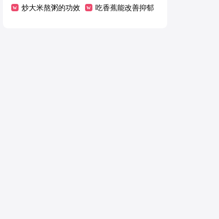
修剪
炒大米熬粥的功效
电
吃香蕉能改善抑郁
与作用
症吗