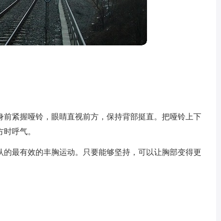
。
身前紧握哑铃，眼睛直视前方，保持背部挺直。把哑铃上下
方时呼气。
认的最有效的丰胸运动。只要能够坚持，可以让胸部变得更