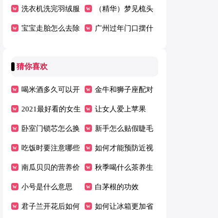
区别
洗衣机洗完羽绒服
落 这些食物别错
（精华）梦见梳头
一坨小妙招
宝宝走胎怎么去除
过
掉了很多头发
广州过年门口摆什
宝宝走胎是什么
么好
猜你喜欢
喝米酒多久可以开
金牛和狮子座配对
车
2021最好看的女生
指数是多少呢
让女人爱上苹果
短发发型
卧室门锁芯怎么换
新手怎么贴假睫毛
吃饭时要注意哪些
如何才能预防近视
问题
南瓜贝贝的营养价
秋季喝什么茶养生
值介绍
小号是什么意思
最好
白茅根的功效
君子兰开花后如何
如何让冰箱更加省