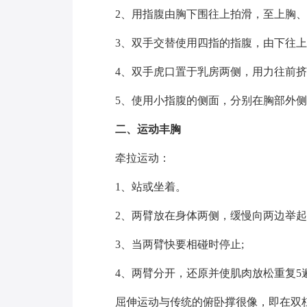
2、用指腹由胸下围往上拍滑，至上胸
3、双手交替使用四指的指腹，由下往
4、双手虎口置于乳房两侧，用力往前
5、使用小指腹的侧面，分别在胸部外
二、运动丰胸
牵拉运动：
1、站或坐着。
2、两臂放在身体两侧，缓慢向两边举
3、当两臂快要相碰时停止;
4、两臂分开，还原并使肌肉放松重复5
屈伸运动与传统的俯卧撑很像，即在双