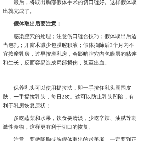
最后，将取出胸部假体手术的切口缝好。这样假体取
出就完成了。
假体取出后要注意：
感染腔穴的处理；注意伤口缝合技巧；假体取出后适
当包扎；开窗术减少包膜腔积液；假体摘除后3个月内不
宜按摩乳房，过早按摩乳房，会影响腔穴内包膜层的粘连
和生长，反而容易造成局部损伤，甚至出血。
保养乳头可以使用提拉法，即一手按住乳头周围皮
肤，一手提拉乳头，每日2次。这可以防止乳头凹陷，有
利于乳房恢复原状；
多吃蔬菜和水果，饮食要清淡，少吃辛辣、油腻等刺
激性食物，这样更有利于切口的恢复。
注意，要做隆胸或胸假体取出的求美者，一定要到正