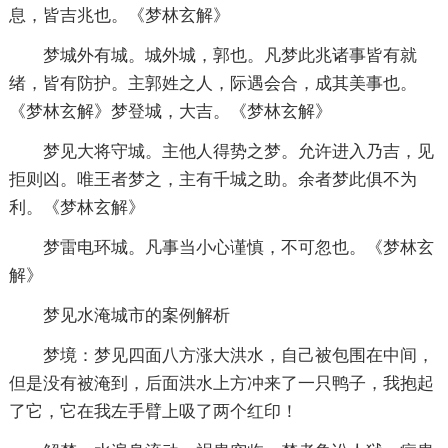
息，皆吉兆也。《梦林玄解》
梦城外有城。城外城，郭也。凡梦此兆诸事皆有就
绪，皆有防护。主郭姓之人，际遇会合，成其美事也。
《梦林玄解》梦登城，大吉。《梦林玄解》
梦见大将守城。主他人得势之梦。允许进入乃吉，见
拒则凶。唯王者梦之，主有千城之助。余者梦此俱不为
利。《梦林玄解》
梦雷电环城。凡事当小心谨慎，不可忽也。《梦林玄
解》
梦见水淹城市的案例解析
梦境：梦见四面八方涨大洪水，自己被包围在中间，
但是没有被淹到，后面洪水上方冲来了一只鸭子，我抱起
了它，它在我左手臂上吸了两个红印！