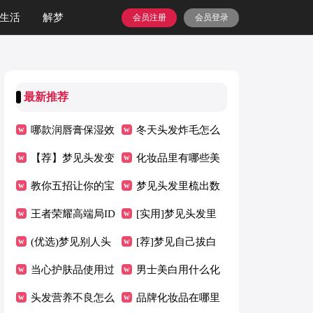
生活
解梦
会员注册
会员登录
最新推荐
哪款润唇膏保湿效
冬天头发炸毛怎么
果好
【荐】梦见头发变
办
化妆品里有哪些美
红
教你五招让你的宝
白成分
梦见头发里梳出数
宝剪头发时不再哭
王者荣耀高端局ID
不尽的虫子
[实用]梦见头发里
闹
(优选)梦见别人头
有虫
[荐]梦见自己拔白
发短了
当心护肤品使用过
头发
男士美白用什么化
多的副作用
头发营养不良怎么
妆品
品牌化妆品在哪里