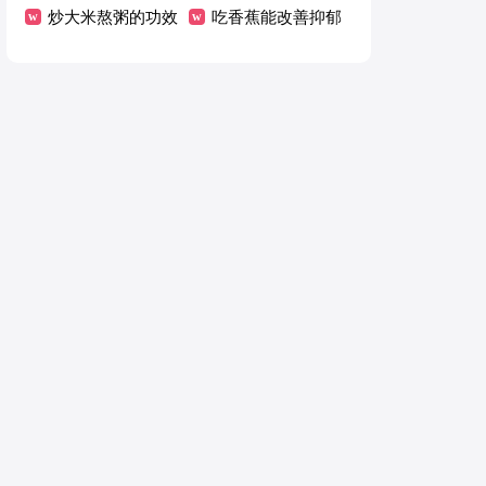
修剪
炒大米熬粥的功效
电
吃香蕉能改善抑郁
与作用
症吗