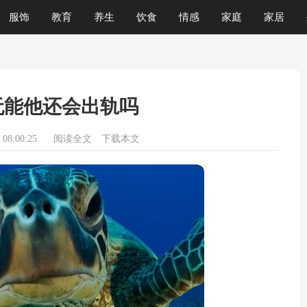
服饰
教育
养生
饮食
情感
家庭
家居
无能他还会出轨吗
08:00:25
阅读全文
下载本文