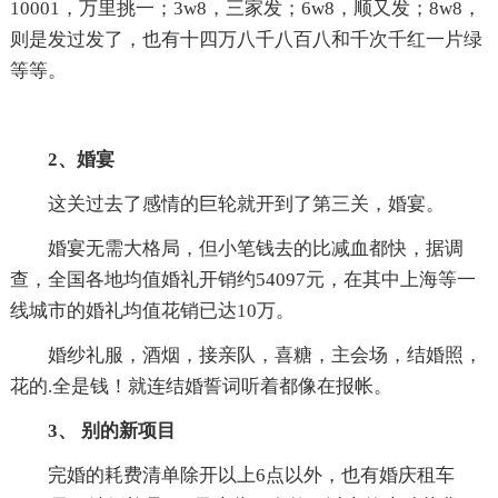
10001，万里挑一；3w8，三家发；6w8，顺又发；8w8，
则是发过发了，也有十四万八千八百八和千次千红一片绿
等等。
2、婚宴
这关过去了感情的巨轮就开到了第三关，婚宴。
婚宴无需大格局，但小笔钱去的比减血都快，据调
查，全国各地均值婚礼开销约54097元，在其中上海等一
线城市的婚礼均值花销已达10万。
婚纱礼服，酒烟，接亲队，喜糖，主会场，结婚照，
花的.全是钱！就连结婚誓词听着都像在报帐。
3、 别的新项目
完婚的耗费清单除开以上6点以外，也有婚庆租车