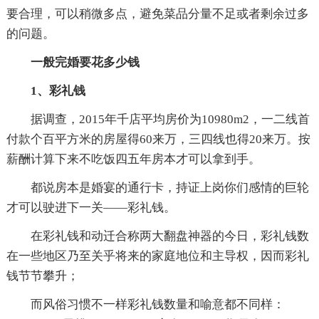
要合理，可以稍微多点，避免菜品分量不足或者剩余过多
的问题。
一般完婚要花多少钱
1、彩礼钱
据调查，2015年千店平均房价为10980m2，一二线首
付款个百平方米的房屋得60来万，三四线也得20来万。按
薪酬计算下来不吃饭四五年房本才可以拿到手。
都说房本是婚宴的通行卡，持证上岗你们感情的巨轮
才可以驶进下一关——彩礼钱。
在彩礼钱和动迁合称两大翻盘神器的今日，彩礼钱数
在一些地区乃至关乎将来的家庭地位和主导权，因而彩礼
钱节节攀升；
而风俗习惯不一样彩礼钱数量和喻意都不同样：