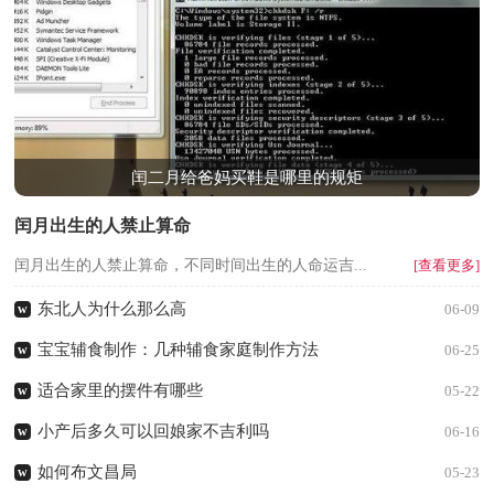
闰二月给爸妈买鞋是哪里的规矩
闰月出生的人禁止算命
闰月出生的人禁止算命，不同时间出生的人命运吉...
[查看更多]
东北人为什么那么高
w
06-09
宝宝辅食制作：几种辅食家庭制作方法
w
06-25
适合家里的摆件有哪些
w
05-22
小产后多久可以回娘家不吉利吗
w
06-16
如何布文昌局
w
05-23