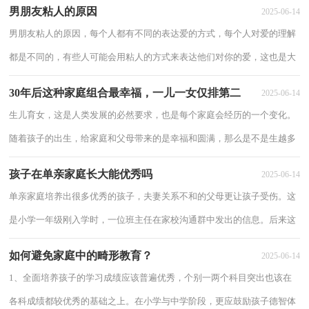
男朋友粘人的原因
2025-06-14
男朋友粘人的原因，每个人都有不同的表达爱的方式，每个人对爱的理解
都是不同的，有些人可能会用粘人的方式来表达他们对你的爱，这也是大
多数人恋爱后的表现，下面来看看男朋友粘人的...
30年后这种家庭组合最幸福，一儿一女仅排第二
2025-06-14
生儿育女，这是人类发展的必然要求，也是每个家庭会经历的一个变化。
随着孩子的出生，给家庭和父母带来的是幸福和圆满，那么是不是生越多
的孩子越好呢？ 有的人认为，只生一个孩子是最...
孩子在单亲家庭长大能优秀吗
2025-06-14
单亲家庭培养出很多优秀的孩子，夫妻关系不和的父母更让孩子受伤。这
是小学一年级刚入学时，一位班主任在家校沟通群中发出的信息。后来这
位班主任没有在任何场合告诉任何人班里...
如何避免家庭中的畸形教育？
2025-06-14
1、全面培养孩子的学习成绩应该普遍优秀，个别一两个科目突出也该在
各科成绩都较优秀的基础之上。在小学与中学阶段，更应鼓励孩子德智体