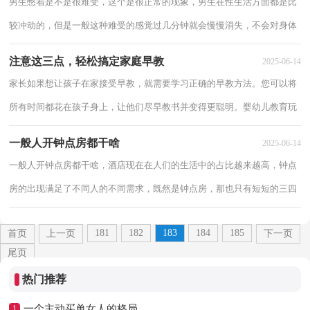
男生憋着是不是很难受，这个是很正常的现象，男生在性生活方面都是比
较冲动的，但是一般这种难受的感觉过几分钟就会慢慢消失，不会对身体
造成过多的损伤，以下分享男生憋着是不是很难...
注意这三点，轻松搞定家庭早教
2025-06-14
家长如果想让孩子在家接受早教，就需要学习正确的早教方法。您可以将
所有时间都花在孩子身上，让他们尽早教书并变得更聪明。婴幼儿教育玩
具的使用市面上的早教玩具琳琅满目，家家...
一般人开钟点房都干啥
2025-06-14
一般人开钟点房都干啥，酒店现在在人们的生活中的占比越来越高，钟点
房的出现满足了不同人的不同需求，既然是钟点房，那也只有短短的三四
个小时的，以下分享一般人开钟点房都干啥。 ...
181
182
183
184
185
首页
上一页
下一页
尾页
热门推荐
一个主动买单女人的格局
1