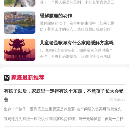
贤，一个男人要是能娶到一个好老婆真的是三
生有幸，俗语都说娶到一个好女人，可以兴旺
自己家里面三代那么好...
缓解腰痛的动作
缓解腰痛的动作，在平时的生活中，如果长期
处于劳累工作的状态，就很容易出现腰部疼
痛，同时对于一些上班族的人群，如果长期保
持不良的坐姿也容易出现...
儿童老是咳嗽有什么家庭缓解方案吗
1、夜间抬高宝宝头部：如果宝宝入睡时咳个
不停，可将其头部抬高，咳嗽症状会有所缓
解。头部抬高对大部分由感染引起的咳嗽是有
帮助的，因为平躺时，宝...
家庭最新推荐
W
有孩子以后，家庭里一定得有这个东西，不然孩子长大会受
苦
2025-06-14
生养一个孩子，那到底是生重要还是养重要?这个问题的答案可能就像先
有鸡还是先有蛋一样公说公有理婆说婆有理，属于无解状态。但是十月怀
胎生下一个孩子，如果不好好教育，没有良好...