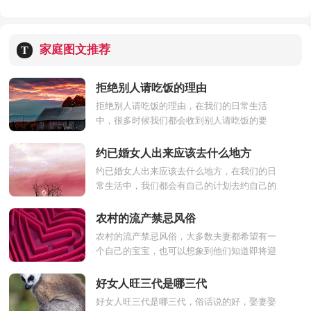
家庭图文推荐
T
拒绝别人请吃饭的理由
拒绝别人请吃饭的理由，在我们的日常生活
中，很多时候我们都会收到别人请吃饭的要
求，但自己又不是特别的想去，这个时候就是
应该要用一些话语来推脱...
约已婚女人出来应该去什么地方
约已婚女人出来应该去什么地方，在我们的日
常生活中，我们都会有自己的计划去约自己的
对象出来，很多时候会不知道去哪里，但我们
可以挑选女生喜欢去...
农村的流产禁忌风俗
农村的流产禁忌风俗，大多数夫妻都希望有一
个自己的宝宝，也可以想象到他们知道即将迎
来自己孩子的喜悦，但是就算有缘分怀上孩
子，还是可能没有缘分...
好女人旺三代是哪三代
好女人旺三代是哪三代，俗话说的好，娶妻娶