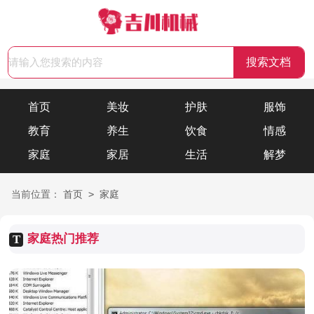
首页
美妆
护肤
服饰
教育
养生
饮食
情感
家庭
家居
生活
解梦
>
当前位置：
首页
家庭
家庭热门推荐
T