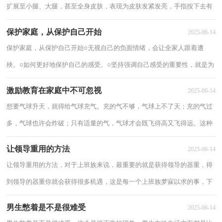
扩展至小腿、大腿，甚至全身皮肤，表现为皮肤发紧发亮，手指按下去有
凹坑。一、水肿成因由于怀孕而使分泌发生变化...
保护家庭，从保护自己开始
2025-06-14
保护家庭，从保护自己开始○无视自己的负面情绪，会让全家人跟着遭
殃。○如何更好地保护自己的感受。○坚持强调自己感受的重要性，就是为
孩子做了好榜样。六个月过去了，想起过去曾...
激励教育在家庭中不可忽视
2025-06-14
想要气球升天，就得给气球充气。充的气不够，气球上不了天；充的气过
多，气球也许会炸破；只有适量的气，气球才会既飞得高又飞得远。这种
现象给我们生活中的启示就是，凡事都有一个度。家...
让领导重用的方法
2025-06-14
让领导重用的方法，对于上班族来说，最重要的就是获得领导的器重，得
到领导的器重你就会获得很多机遇，这是每一个上班族梦寐以求的事，下
面来看看让领导重用的方法。 让领导重用的...
男生憋着是不是很难受
2025-06-14